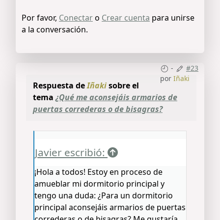
Por favor,
Conectar
o
Crear cuenta
para unirse
a la conversación.
-
#23
por
Iñaki
Respuesta de
Iñaki
sobre el
tema
¿Qué me aconsejáis armarios de
puertas correderas o de bisagras?
Javier escribió:
¡Hola a todos! Estoy en proceso de
amueblar mi dormitorio principal y
tengo una duda: ¿Para un dormitorio
principal aconsejáis armarios de puertas
correderas o de bisagras? Me gustaría