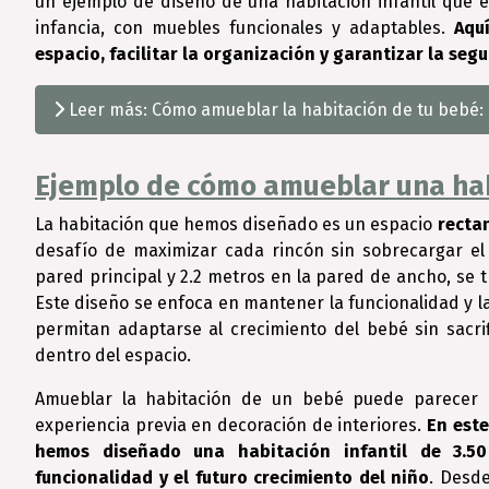
un ejemplo de diseño de una habitación infantil que 
infancia, con muebles funcionales y adaptables.
Aquí
espacio, facilitar la organización y garantizar la se
Leer más: Cómo amueblar la habitación de tu bebé:
Ejemplo de cómo amueblar una habi
La habitación que hemos diseñado es un espacio
recta
desafío de maximizar cada rincón sin sobrecargar e
pared principal y 2.2 metros en la pared de ancho, se
Este diseño se enfoca en mantener la funcionalidad y 
permitan adaptarse al crecimiento del bebé sin sacrif
dentro del espacio.
Amueblar la habitación de un bebé puede parecer u
experiencia previa en decoración de interiores.
En este
hemos diseñado una habitación infantil de 3.5
funcionalidad y el futuro crecimiento del niño
. Desde