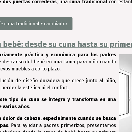
e dos puertas correderas
, una
cuna tradicional
con estant
: cuna tradicional + cambiador
u bebé: desde su cuna hasta su prim
ariamente práctica y económica para los padres
de descanso del bebé en una cama para niño cuando
uevos muebles a corto plazo.
olución de diseño duradera que crece junto al niño,
erder la estética ni el confort.
este tipo de cuna se integra y transforma en una
 varios años.
n dolor de cabeza, especialmente cuando se busca
apas
. Para ayudar a padres primerizos, presentamos