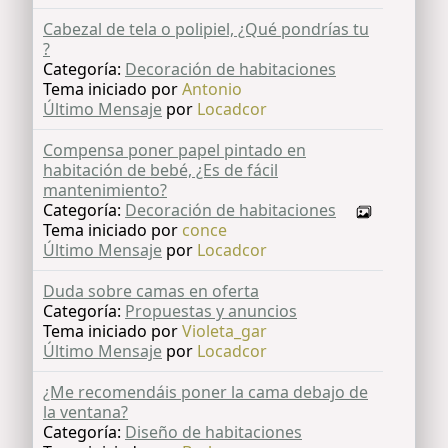
Cabezal de tela o polipiel, ¿Qué pondrías tu
?
Categoría:
Decoración de habitaciones
Tema iniciado por
Antonio
Último Mensaje
por
Locadcor
Compensa poner papel pintado en
habitación de bebé, ¿Es de fácil
mantenimiento?
Categoría:
Decoración de habitaciones
Tema iniciado por
conce
Último Mensaje
por
Locadcor
Duda sobre camas en oferta
Categoría:
Propuestas y anuncios
Tema iniciado por
Violeta_gar
Último Mensaje
por
Locadcor
¿Me recomendáis poner la cama debajo de
la ventana?
Categoría:
Diseño de habitaciones