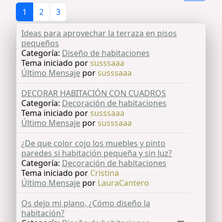
1
2
3
Ideas para aprovechar la terraza en pisos
pequeños
Categoría:
Diseño de habitaciones
Tema iniciado por
susssaaa
Último Mensaje
por
susssaaa
DECORAR HABITACIÓN CON CUADROS
Categoría:
Decoración de habitaciones
Tema iniciado por
susssaaa
Último Mensaje
por
susssaaa
¿De que color cojo los muebles y pinto
paredes si habitación pequeña y sin luz?
Categoría:
Decoración de habitaciones
Tema iniciado por
Cristina
Último Mensaje
por
LauraCantero
Os dejo mi plano, ¿Cómo diseño la
habitación?