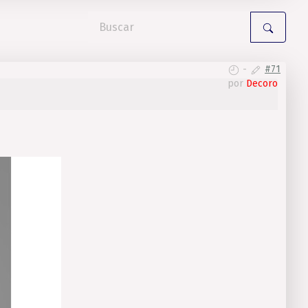
-
#71
por
Decoro